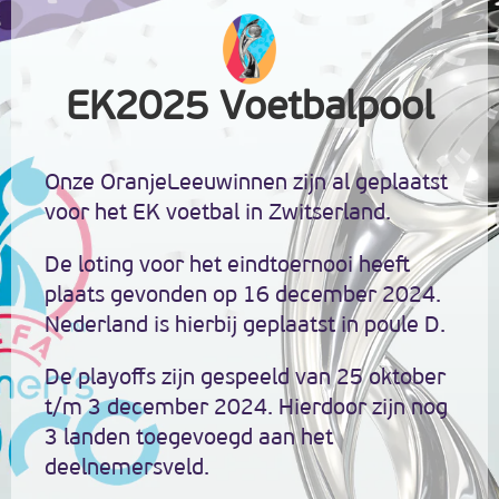
EK2025 Voetbalpool
Onze OranjeLeeuwinnen zijn al geplaatst
voor het EK voetbal in Zwitserland.
De loting voor het eindtoernooi heeft
plaats gevonden op 16 december 2024.
Nederland is hierbij geplaatst in poule D.
De playoffs zijn gespeeld van 25 oktober
t/m 3 december 2024. Hierdoor zijn nog
3 landen toegevoegd aan het
deelnemersveld.